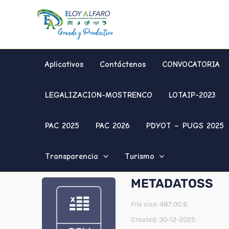
Ir
al
contenido
Aplicativos
Contáctenos
CONVOCATORIA
LEGALIZACION-MOSTRENCO
LOTAIP-2023
PAC 2025
PAC 2026
PDYOT – PUGS 2025
Transparencia
Turismo
METADATOSS
File size: 487.00 B
Created: 30-12-2025