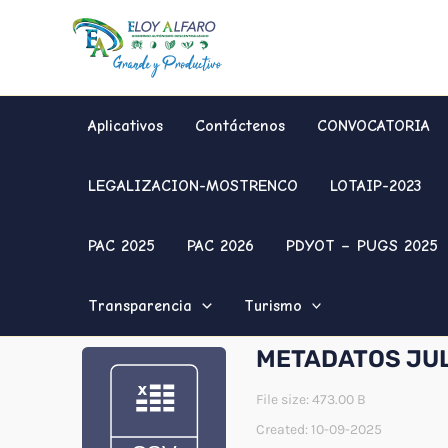
Ir
al
contenido
Aplicativos
Contáctenos
CONVOCATORIA
LEGALIZACION-MOSTRENCO
LOTAIP-2023
PAC 2025
PAC 2026
PDYOT – PUGS 2025
Transparencia
Turismo
METADATOS JUL
File size: 473.00 B
Created: 10-09-2025