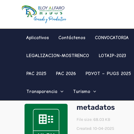
Ir
al
contenido
Aplicativos
Contáctenos
CONVOCATORIA
LEGALIZACION-MOSTRENCO
LOTAIP-2023
PAC 2025
PAC 2026
PDYOT – PUGS 2025
Transparencia
Turismo
metadatos
File size: 68.03 KB
Created: 10-04-2025