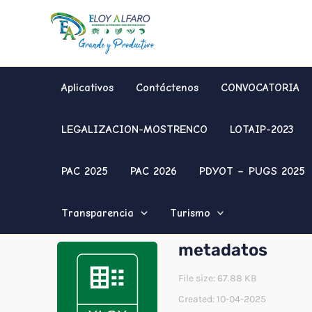
Ir
al
contenido
Aplicativos
Contáctenos
CONVOCATORIA
LEGALIZACION-MOSTRENCO
LOTAIP-2023
PAC 2025
PAC 2026
PDYOT – PUGS 2025
Transparencia
Turismo
metadatos
File size: 67.88 KB
Created: 10-04-2025