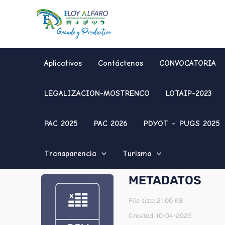
Ir
al
contenido
Aplicativos
Contáctenos
CONVOCATORIA
LEGALIZACION-MOSTRENCO
LOTAIP-2023
PAC 2025
PAC 2026
PDYOT – PUGS 2025
Transparencia
Turismo
METADATOS
File size: 21.00 KB
Created: 10-04-2025