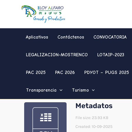
Ir
al
contenido
Aplicativos
Contáctenos
CONVOCATORIA
LEGALIZACION-MOSTRENCO
LOTAIP-2023
PAC 2025
PAC 2026
PDYOT – PUGS 2025
Transparencia
Turismo
Metadatos
File size: 23.93 KB
Created: 10-09-2025