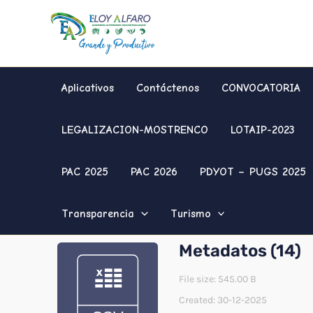
Ir
al
contenido
Aplicativos
Contáctenos
CONVOCATORIA
LEGALIZACION-MOSTRENCO
LOTAIP-2023
PAC 2025
PAC 2026
PDYOT – PUGS 2025
Transparencia
Turismo
Metadatos (14)
File size: 545.00 B
Created: 30-12-2025