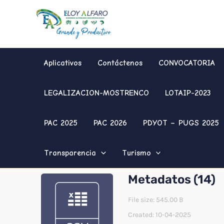
Ir
al
contenido
Aplicativos
Contáctenos
CONVOCATORIA
LEGALIZACION-MOSTRENCO
LOTAIP-2023
PAC 2025
PAC 2026
PDYOT – PUGS 2025
Transparencia
Turismo
Metadatos (14)
File size: 545.00 B
Created: 10-04-2025