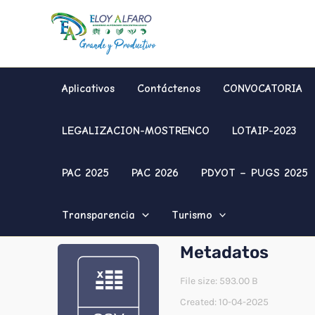
Ir
al
contenido
Aplicativos
Contáctenos
CONVOCATORIA
LEGALIZACION-MOSTRENCO
LOTAIP-2023
PAC 2025
PAC 2026
PDYOT – PUGS 2025
Transparencia
Turismo
Metadatos
File size: 593.00 B
Created: 10-04-2025