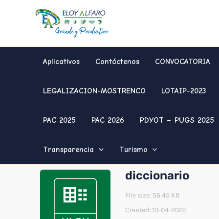
Ir
al
contenido
Aplicativos
Contáctenos
CONVOCATORIA
LEGALIZACION-MOSTRENCO
LOTAIP-2023
PAC 2025
PAC 2026
PDYOT – PUGS 2025
Transparencia
Turismo
diccionario
File size: 56.45 KB
Created: 10-04-2025