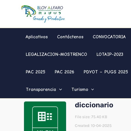
Ir
al
contenido
Aplicativos
Contáctenos
CONVOCATORIA
LEGALIZACION-MOSTRENCO
LOTAIP-2023
PAC 2025
PAC 2026
PDYOT – PUGS 2025
Transparencia
Turismo
diccionario
File size: 75.40 KB
Created: 10-04-2025