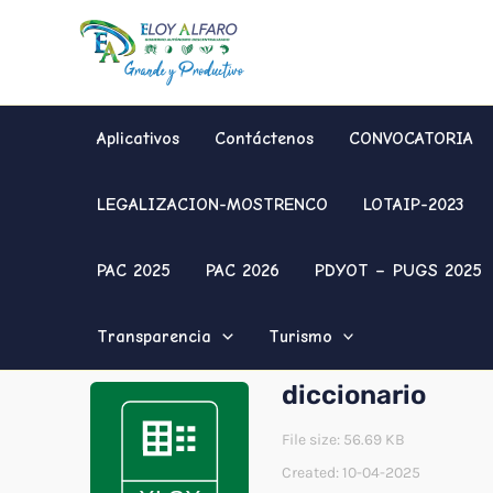
Ir
al
contenido
Aplicativos
Contáctenos
CONVOCATORIA
LEGALIZACION-MOSTRENCO
LOTAIP-2023
PAC 2025
PAC 2026
PDYOT – PUGS 2025
Transparencia
Turismo
diccionario
File size: 56.69 KB
Created: 10-04-2025