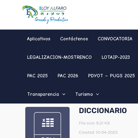
Ir
al
contenido
Aplicativos
Contáctenos
CONVOCATORIA
LEGALIZACION-MOSTRENCO
LOTAIP-2023
PAC 2025
PAC 2026
PDYOT – PUGS 2025
Transparencia
Turismo
DICCIONARIO
File size: 9.21 KB
Created: 10-04-2025