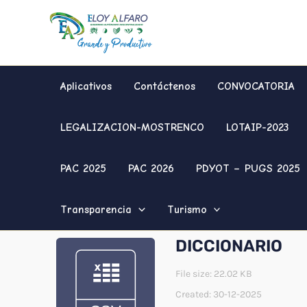
Ir
al
contenido
Aplicativos
Contáctenos
CONVOCATORIA
LEGALIZACION-MOSTRENCO
LOTAIP-2023
PAC 2025
PAC 2026
PDYOT – PUGS 2025
Transparencia
Turismo
DICCIONARIO
File size: 22.02 KB
Created: 30-12-2025