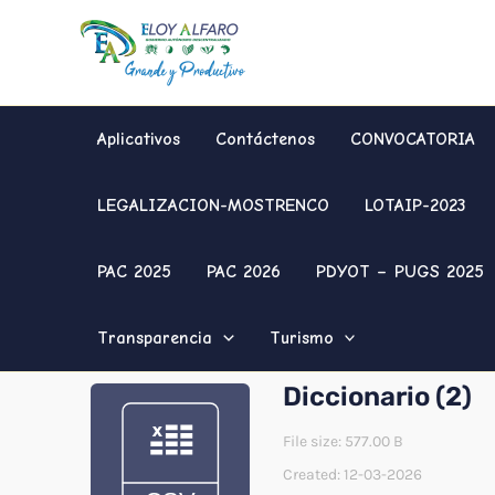
Ir
al
contenido
Aplicativos
Contáctenos
CONVOCATORIA
LEGALIZACION-MOSTRENCO
LOTAIP-2023
PAC 2025
PAC 2026
PDYOT – PUGS 2025
Transparencia
Turismo
Diccionario (2)
File size: 577.00 B
Created: 12-03-2026