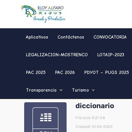
Ir
al
contenido
Aplicativos
Contáctenos
CONVOCATORIA
LEGALIZACION-MOSTRENCO
LOTAIP-2023
PAC 2025
PAC 2026
PDYOT – PUGS 2025
Transparencia
Turismo
diccionario
File size: 9.21 KB
Created: 10-04-2025