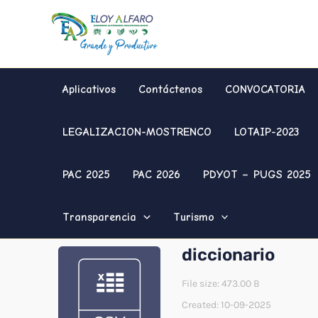
Ir
al
contenido
Aplicativos
Contáctenos
CONVOCATORIA
LEGALIZACION-MOSTRENCO
LOTAIP-2023
PAC 2025
PAC 2026
PDYOT – PUGS 2025
Transparencia
Turismo
diccionario
File size: 473.00 B
Created: 10-09-2025