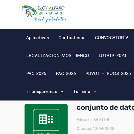
Ir
al
contenido
Aplicativos
Contáctenos
CONVOCATORIA
LEGALIZACION-MOSTRENCO
LOTAIP-2023
PAC 2025
PAC 2026
PDYOT – PUGS 2025
Transparencia
Turismo
conjunto de dat
File size: 86.61 KB
Created: 10-04-2025