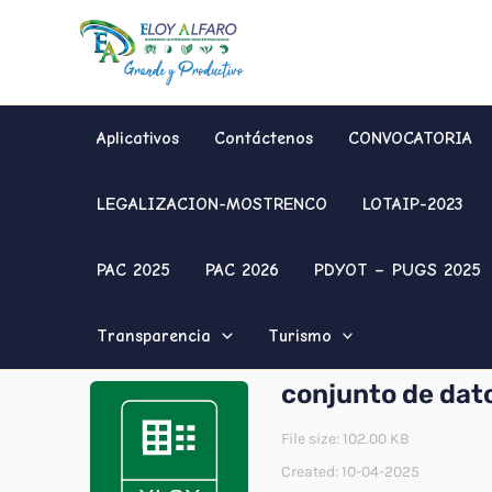
Ir
al
contenido
Aplicativos
Contáctenos
CONVOCATORIA
LEGALIZACION-MOSTRENCO
LOTAIP-2023
PAC 2025
PAC 2026
PDYOT – PUGS 2025
Transparencia
Turismo
conjunto de dat
File size: 102.00 KB
Created: 10-04-2025