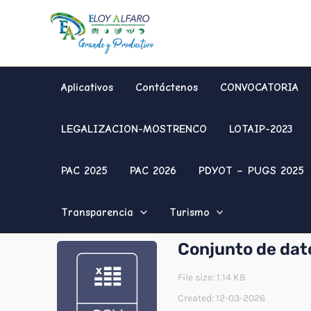
Ir
al
contenido
Aplicativos
Contáctenos
CONVOCATORIA
LEGALIZACION-MOSTRENCO
LOTAIP-2023
PAC 2025
PAC 2026
PDYOT – PUGS 2025
Transparencia
Turismo
Conjunto de dato
File size: 1.14 KB
Created: 12-03-2026