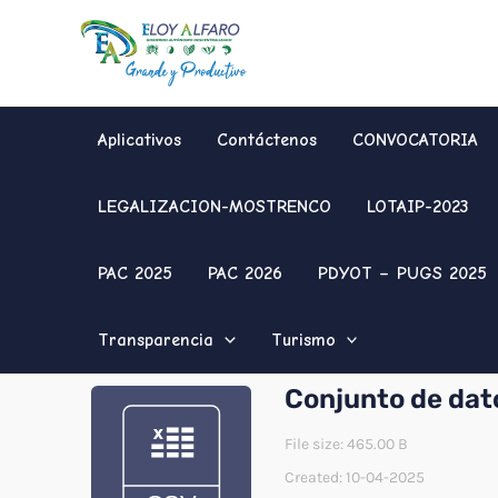
Ir
al
contenido
Aplicativos
Contáctenos
CONVOCATORIA
LEGALIZACION-MOSTRENCO
LOTAIP-2023
PAC 2025
PAC 2026
PDYOT – PUGS 2025
Transparencia
Turismo
Conjunto de dat
File size: 465.00 B
Created: 10-04-2025