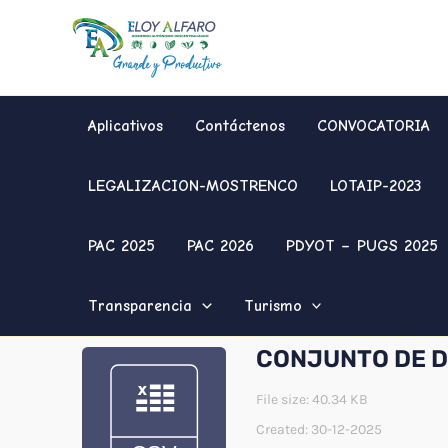
Ir
al
contenido
Aplicativos
Contáctenos
CONVOCATORIA
LEGALIZACION-MOSTRENCO
LOTAIP-2023
PAC 2025
PAC 2026
PDYOT – PUGS 2025
Transparencia
Turismo
CONJUNTO DE 
File size: 40.34 KB
Created: 30-12-2025