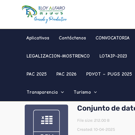
Ir
al
contenido
Aplicativos
Contáctenos
CONVOCATORIA
LEGALIZACION-MOSTRENCO
LOTAIP-2023
PAC 2025
PAC 2026
PDYOT – PUGS 2025
Transparencia
Turismo
Conjunto de dato
File size: 212.00 B
Created: 10-04-2025