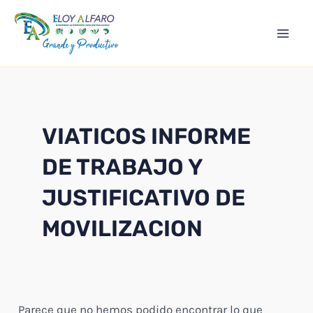
Ir
Mai
al
Men
contenido
VIATICOS INFORME
DE TRABAJO Y
JUSTIFICATIVO DE
MOVILIZACION
Parece que no hemos podido encontrar lo que