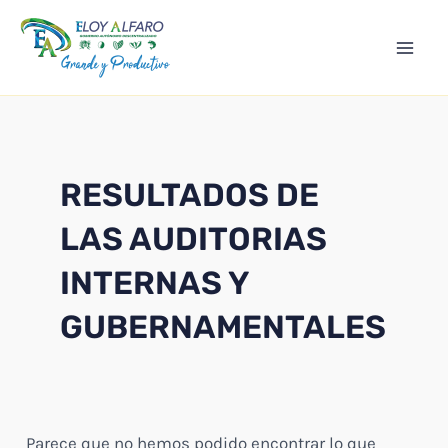
Ir
Mai
al
Men
contenido
RESULTADOS DE
LAS AUDITORIAS
INTERNAS Y
GUBERNAMENTALES
Parece que no hemos podido encontrar lo que