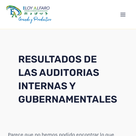
Ir
Mai
al
Men
contenido
RESULTADOS DE
LAS AUDITORIAS
INTERNAS Y
GUBERNAMENTALES
Parece que no hemos podido encontrar lo que