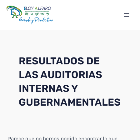
Ir
Mai
al
Men
contenido
RESULTADOS DE
LAS AUDITORIAS
INTERNAS Y
GUBERNAMENTALES
Parece que no hemos podido encontrar lo que