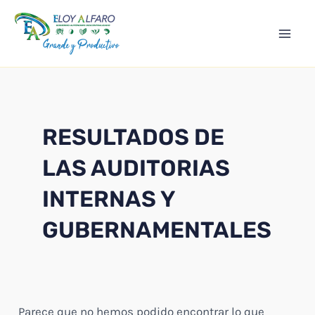
Ir
Mai
al
Men
contenido
RESULTADOS DE
LAS AUDITORIAS
INTERNAS Y
GUBERNAMENTALES
Parece que no hemos podido encontrar lo que