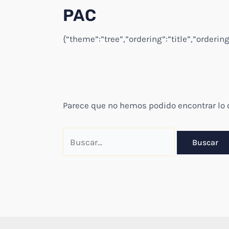
PAC
{“theme”:”tree”,”ordering”:”title”,”orderi
Parece que no hemos podido encontrar lo
Buscar
por: