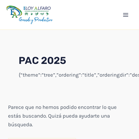
Ir
Mai
al
Men
contenido
PAC 2025
{“theme”:”tree”,”ordering”:”title”,”orderingdir”:”
Parece que no hemos podido encontrar lo que
estás buscando. Quizá pueda ayudarte una
búsqueda.