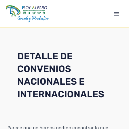
Ir
Mai
al
Men
contenido
DETALLE DE
CONVENIOS
NACIONALES E
INTERNACIONALES
Parece que no hemos podido encontrar lo que