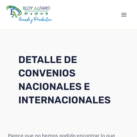
Ir
Mai
al
Men
contenido
DETALLE DE
CONVENIOS
NACIONALES E
INTERNACIONALES
Parece que no hemos podido encontrar lo que