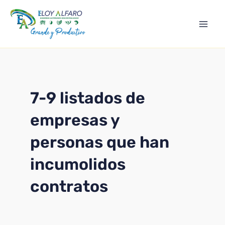
Ir
Mai
al
Men
contenido
7-9 listados de
empresas y
personas que han
incumolidos
contratos