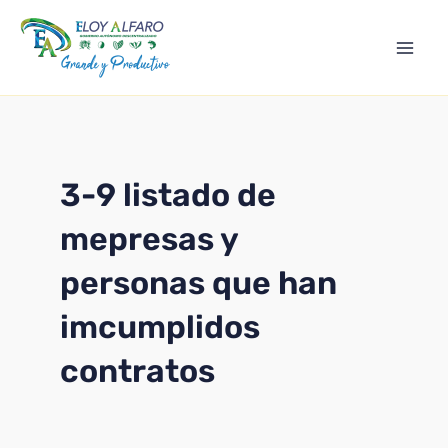
Ir
Mai
al
Men
contenido
3-9 listado de
mepresas y
personas que han
imcumplidos
contratos