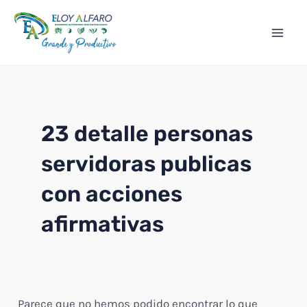
Ir
Mai
al
Men
contenido
23 detalle personas
servidoras publicas
con acciones
afirmativas
Parece que no hemos podido encontrar lo que